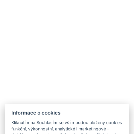
E-mail:
recepce@hotelberg.cz
ODKAZY
Provozní doby hotelu
Často kladené dotazy
Obchodní podmínky
Stížnosti
Udržitelnost
Bez kempu
SOCIÁLNÍ SÍTĚ
Facebook
Instagram
Informace o cookies
Kliknutím na Souhlasím se vším budou uloženy cookies
funkční, výkonnostní, analytické i marketingové -