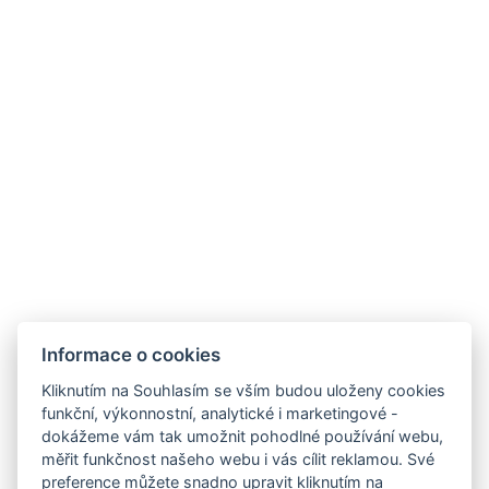
ODKAZY
Provozní doby hotelu
Často kladené dotazy
Obchodní podmínky
Stížnosti
Udržitelnost
Bez kempu
SOCIÁLNÍ SÍTĚ
Facebook
Instagram
Informace o cookies
Kliknutím na Souhlasím se vším budou uloženy cookies
funkční, výkonnostní, analytické i marketingové -
dokážeme vám tak umožnit pohodlné používání webu,
měřit funkčnost našeho webu i vás cílit reklamou. Své
preference můžete snadno upravit kliknutím na