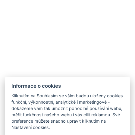
Provozní doby hotelu
Často kladené dotazy
Obchodní podmínky
Stížnosti
Udržitelnost
Bez kempu
SOCIÁLNÍ SÍTĚ
Facebook
Instagram
Informace o cookies
Kliknutím na Souhlasím se vším budou uloženy cookies
funkční, výkonnostní, analytické i marketingové -
dokážeme vám tak umožnit pohodlné používání webu,
měřit funkčnost našeho webu i vás cílit reklamou. Své
preference můžete snadno upravit kliknutím na
Nastavení cookies.