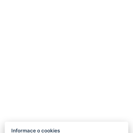
471 63 Staré Splavy
Tel.:
+420 487 877 445
E-mail:
recepce@hotelberg.cz
ODKAZY
Provozní doby hotelu
Často kladené dotazy
Obchodní podmínky
Stížnosti
Udržitelnost
Bez kempu
SOCIÁLNÍ SÍTĚ
Facebook
Instagram
Informace o cookies