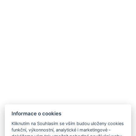
E-mail:
recepce@hotelberg.cz
ODKAZY
Provozní doby hotelu
Často kladené dotazy
Obchodní podmínky
Stížnosti
Udržitelnost
Bez kempu
SOCIÁLNÍ SÍTĚ
Facebook
Instagram
Informace o cookies
Kliknutím na Souhlasím se vším budou uloženy cookies
funkční, výkonnostní, analytické i marketingové -