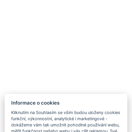
ODKAZY
Provozní doby hotelu
Často kladené dotazy
Obchodní podmínky
Stížnosti
Udržitelnost
Bez kempu
SOCIÁLNÍ SÍTĚ
Facebook
Instagram
Informace o cookies
Kliknutím na Souhlasím se vším budou uloženy cookies
funkční, výkonnostní, analytické i marketingové -
dokážeme vám tak umožnit pohodlné používání webu,
měřit funkčnost našeho webu i vás cílit reklamou. Své