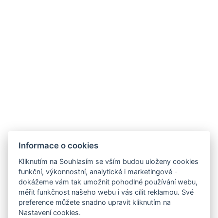
Provozní doby hotelu
Často kladené dotazy
Obchodní podmínky
Stížnosti
Udržitelnost
Bez kempu
SOCIÁLNÍ SÍTĚ
Facebook
Instagram
Informace o cookies
Kliknutím na Souhlasím se vším budou uloženy cookies
funkční, výkonnostní, analytické i marketingové -
dokážeme vám tak umožnit pohodlné používání webu,
měřit funkčnost našeho webu i vás cílit reklamou. Své
preference můžete snadno upravit kliknutím na
Nastavení cookies.