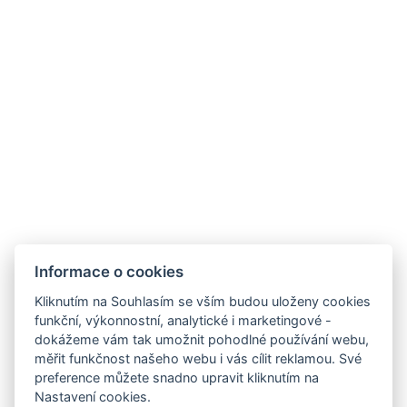
Provozní doby hotelu
Často kladené dotazy
Obchodní podmínky
Stížnosti
Udržitelnost
Bez kempu
SOCIÁLNÍ SÍTĚ
Facebook
Instagram
Informace o cookies
Kliknutím na Souhlasím se vším budou uloženy cookies
funkční, výkonnostní, analytické i marketingové -
dokážeme vám tak umožnit pohodlné používání webu,
měřit funkčnost našeho webu i vás cílit reklamou. Své
preference můžete snadno upravit kliknutím na
Nastavení cookies.