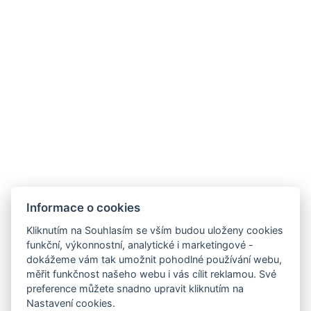
Provozní doby hotelu
Často kladené dotazy
Obchodní podmínky
Stížnosti
Udržitelnost
Bez kempu
SOCIÁLNÍ SÍTĚ
Facebook
Instagram
Informace o cookies
Kliknutím na Souhlasím se vším budou uloženy cookies
funkční, výkonnostní, analytické i marketingové -
dokážeme vám tak umožnit pohodlné používání webu,
měřit funkčnost našeho webu i vás cílit reklamou. Své
preference můžete snadno upravit kliknutím na
Nastavení cookies.