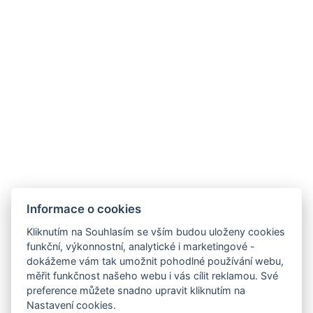
Provozní doby hotelu
Často kladené dotazy
Obchodní podmínky
Stížnosti
Udržitelnost
Bez kempu
SOCIÁLNÍ SÍTĚ
Facebook
Instagram
Informace o cookies
Kliknutím na Souhlasím se vším budou uloženy cookies
funkční, výkonnostní, analytické i marketingové -
dokážeme vám tak umožnit pohodlné používání webu,
měřit funkčnost našeho webu i vás cílit reklamou. Své
preference můžete snadno upravit kliknutím na
Nastavení cookies.