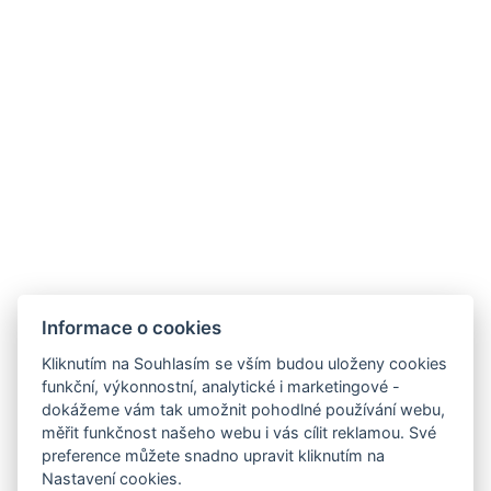
Provozní doby hotelu
Často kladené dotazy
Obchodní podmínky
Stížnosti
Udržitelnost
Bez kempu
SOCIÁLNÍ SÍTĚ
Facebook
Instagram
Informace o cookies
Kliknutím na Souhlasím se vším budou uloženy cookies
funkční, výkonnostní, analytické i marketingové -
dokážeme vám tak umožnit pohodlné používání webu,
měřit funkčnost našeho webu i vás cílit reklamou. Své
preference můžete snadno upravit kliknutím na
Nastavení cookies.